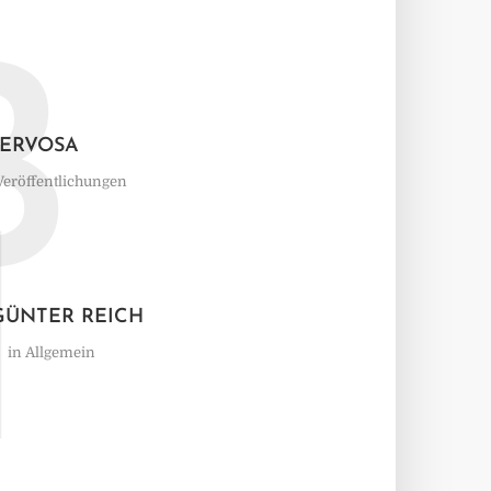
B
NERVOSA
Veröffentlichungen
I
GÜNTER REICH
in
Allgemein