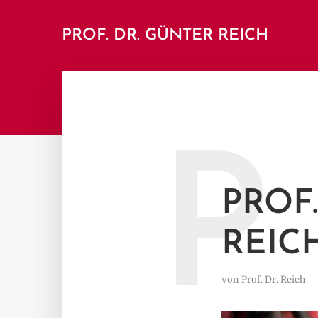
PROF. DR. GÜNTER REICH
P
PROF.
REIC
von
Prof. Dr. Reich