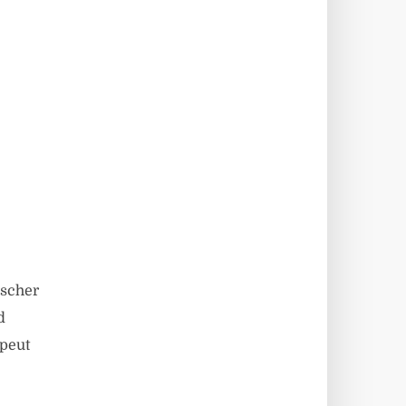
ischer
d
peut